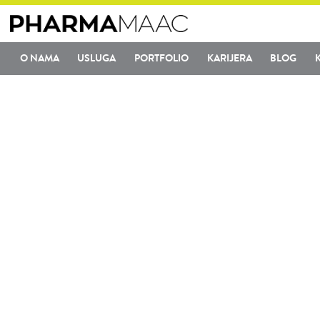
O NAMA
USLUGA
PORTFOLIO
KARIJERA
BLOG
Pharma Maac nudi proi
Ispunjavamo potrebe celokupnog 
pacijenata i krajnjih korisnika.
Postupamo u skladu sa modelom ho
dijagnostiku zasnovanu na dokaz
Pharma Maac trenutno deluje u če