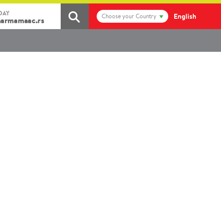
DAY
English
Choose your Country
armamaac.rs
raviji život
osoblja, apoteka, prodavnica,
peutske opcije, lečenje i
tivne medicine.