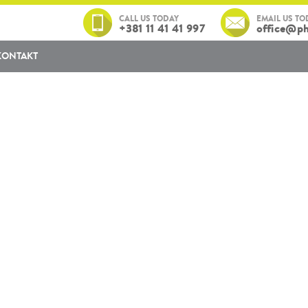
CALL US TODAY
EMAIL US TO
+381 11 41 41 997
office@ph
KONTAKT
zvode i usluge za bolji i zd
terapeutskog lanca: bolnica, medicinskog 
lističkog koncepta, pružajući vredne tera
ima komplementarne-alternativne i integra
tiri države.