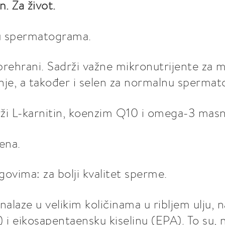
. Za život.
etu spermatograma.
prehrani. Sadrži važne mikronutrijente za 
je, a također i selen za normalnu spermat
ži L-karnitin, koenzim Q10 i omega-3 masne
ena.
govima: za bolji kvalitet sperme.
laze u velikim količinama u ribljem ulju, n
i eikosapentaensku kiselinu (EPA). To su, 