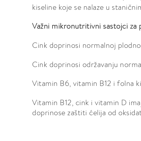
kiseline koje se nalaze u stani
Važni mikronutritivni sastojci za
Cink doprinosi normalnoj plodno
Cink doprinosi održavanju normal
Vitamin B6, vitamin B12 i folna 
Vitamin B12, cink i vitamin D imaj
doprinose zaštiti ćelija od oksida