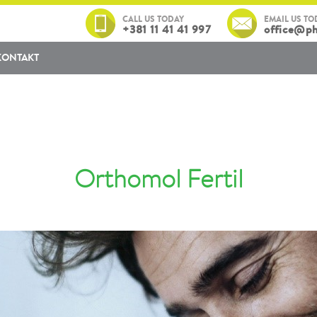
CALL US TODAY
EMAIL US TO
+381 11 41 41 997
office@ph
KONTAKT
Orthomol Fertil