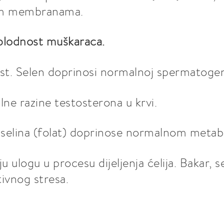
čnim membranama.
 plodnost muškaraca.
st. Selen doprinosi normalnoj spermatogen
ne razine testosterona u krvi.
kiselina (folat) doprinose normalnom meta
u ulogu u procesu dijeljenja ćelija. Bakar, s
tivnog stresa.