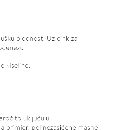
mušku plodnost. Uz cink za
ogenezu.
 kiseline.
aročito uključuju
na primjer, polinezasićene masne