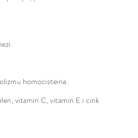
ezi.
bolizmu homocisteina.
elen, vitamin C, vitamin E i cink