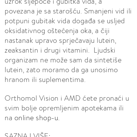
uzrok sljepoće i gubitka vida, a
povezana je sa starošću. Smanjeni vid ili
potpuni gubitak vida događa se usljed
oksidativnog oštećenja oka, a čiji
nastanak upravo sprječavaju lutein,
zeaksantin i drugi vitamini. Ljudski
organizam ne može sam da sintetiše
lutein, zato moramo da ga unosimo
hranom ili suplementima.
Orthomol Vision i AMD ćete pronaći u
svim bolje opremljenim apotekama ili
na
online shop-u
.
SAZNAJ VIŠE: