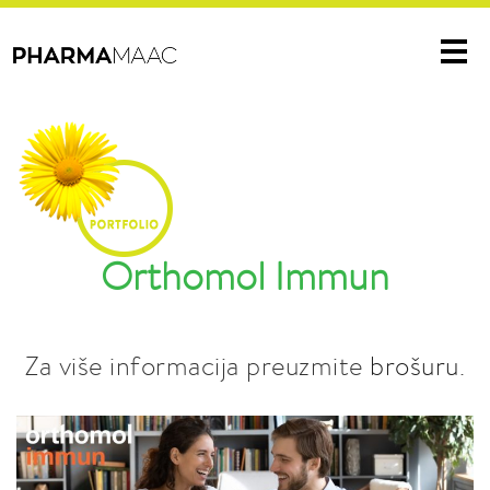
Me
Orthomol Immun
Za više informacija preuzmite
brošuru
.